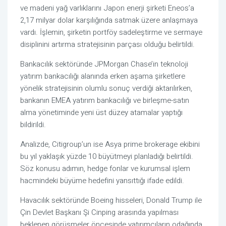
ve madeni yağ varlıklarını Japon enerji şirketi Eneos’a
2,17 milyar dolar karşılığında satmak üzere anlaşmaya
vardı. İşlemin, şirketin portföy sadeleştirme ve sermaye
disiplinini artırma stratejisinin parçası olduğu belirtildi.
Bankacılık sektöründe JPMorgan Chase’in teknoloji
yatırım bankacılığı alanında erken aşama şirketlere
yönelik stratejisinin olumlu sonuç verdiği aktarılırken,
bankanın EMEA yatırım bankacılığı ve birleşme-satın
alma yönetiminde yeni üst düzey atamalar yaptığı
bildirildi.
Analizde, Citigroup’un ise Asya prime brokerage ekibini
bu yıl yaklaşık yüzde 10 büyütmeyi planladığı belirtildi.
Söz konusu adımın, hedge fonlar ve kurumsal işlem
hacmindeki büyüme hedefini yansıttığı ifade edildi.
Havacılık sektöründe Boeing hisseleri, Donald Trump ile
Çin Devlet Başkanı Şi Cinping arasında yapılması
beklenen görüşmeler öncesinde yatırımcıların odağında