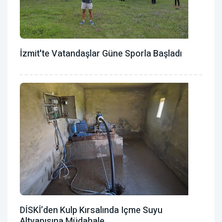
İzmit'te Vatandaşlar Güne Sporla Başladı
DİSKİ’den Kulp Kırsalında Içme Suyu
Altyapısına Müdahale