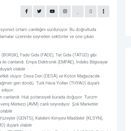
lasyonist ortam canlılığını sürdürüyor. Bu doğrultuda
alamalar üzerinde seyreden sektörler ve öne çıkan
l (BORSK), Fade Gıda (FADE), Tat Gıda (TATGD) gibi
aşa ile canlandı. Empa Elektronik (EMPAE), İndeks Bilgisayar
uyarlı olabilir
i etkili oluyor. Desa Deri (DESA) ve Koton Mağazacılık
e rağmen geri döndü. Türk Hava Yolları (THYAO) duyarlı
 ediyor.
ğmen canlandı. Hub potansiyeli burada doğuyor. Turizm
lışveriş Merkezi (AVM) canlı seyrediyor. Şok Marketler
labilir
f Yüzeyler (GENTS), Kalekim Kimyevi Maddeler (KLSYN),
 duyarlı olabilir