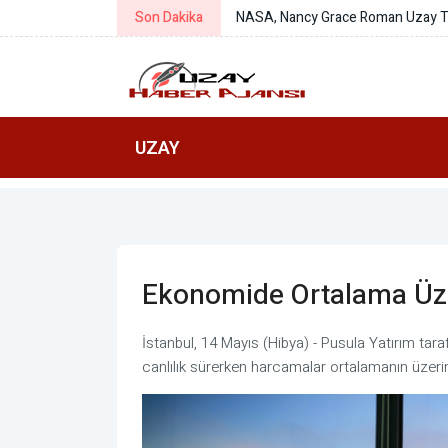
Son Dakika
NASA: Williams'ın uzay görevi kanse
UZAY
Ekonomide Ortalama Üze
İstanbul, 14 Mayıs (Hibya) - Pusula Yatırım tar
canlılık sürerken harcamalar ortalamanın üzer