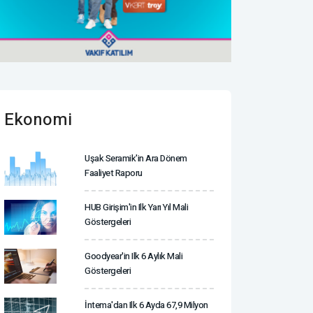
Ekonomi
Uşak Seramik'in Ara Dönem
Faaliyet Raporu
HUB Girişim'in Ilk Yarı Yıl Mali
Göstergeleri
Goodyear'in Ilk 6 Aylık Mali
Göstergeleri
İntema'dan Ilk 6 Ayda 67,9 Milyon