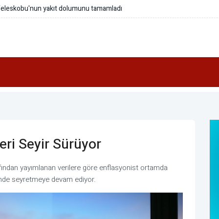
r tedavisi araştırmalarına katkı sağladı
ri Seyir Sürüyor
afından yayımlanan verilere göre enflasyonist ortamda
inde seyretmeye devam ediyor.