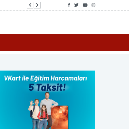
Faturasız müşterilere kazandıran yeni dünya: Tu