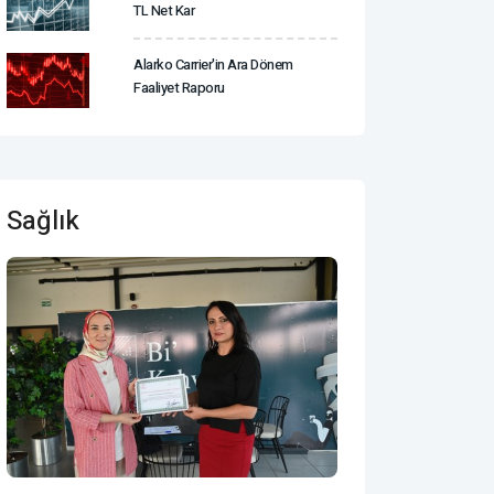
TL Net Kar
Alarko Carrier'in Ara Dönem
Faaliyet Raporu
Sağlık