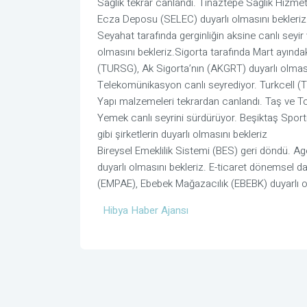
Sağlık tekrar canlandı. Tınaztepe Sağlık Hiz
Ecza Deposu (SELEC) duyarlı olmasını bekleriz
Seyahat tarafında gerginliğin aksine canlı seyir
olmasını bekleriz.Sigorta tarafında Mart ayında
(TURSG), Ak Sigorta’nın (AKGRT) duyarlı olması
Telekomünikasyon canlı seyrediyor. Turkcell (TC
Yapı malzemeleri tekrardan canlandı. Taş ve To
Yemek canlı seyrini sürdürüyor. Beşiktaş Spor
gibi şirketlerin duyarlı olmasını bekleriz
Bireysel Emeklilik Sistemi (BES) geri döndü. 
duyarlı olmasını bekleriz. E-ticaret dönemsel d
(EMPAE), Ebebek Mağazacılık (EBEBK) duyarlı o
Hibya Haber Ajansı