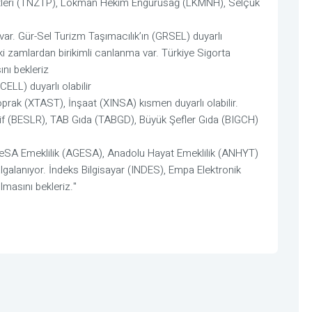
metleri (TNZTP), Lokman Hekim Engürüsağ (LKMNH), Selçuk
 var. Gür-Sel Turizm Taşımacılık’ın (GRSEL) duyarlı
ki zamlardan birikimli canlanma var. Türkiye Sigorta
nı bekleriz
ELL) duyarlı olabilir
prak (XTAST), İnşaat (XINSA) kısmen duyarlı olabilir.
tif (BESLR), TAB Gıda (TABGD), Büyük Şefler Gıda (BIGCH)
AgeSA Emeklilik (AGESA), Anadolu Hayat Emeklilik (ANHYT)
algalanıyor. İndeks Bilgisayar (INDES), Empa Elektronik
lmasını bekleriz."