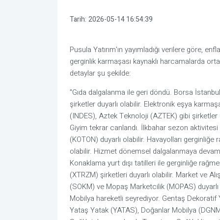
Tarih:
2026-05-14 16:54:39
Pusula Yatırım'ın yayımladığı verilere göre, enf
gerginlik karmaşası kaynaklı harcamalarda ort
detaylar şu şekilde:
"Gıda dalgalanma ile geri döndü. Borsa İstanbu
şirketler duyarlı olabilir. Elektronik eşya karm
(INDES), Aztek Teknoloji (AZTEK) gibi şirketler d
Giyim tekrar canlandı. İlkbahar sezon aktivites
(KOTON) duyarlı olabilir. Havayolları gerginliğ
olabilir. Hizmet dönemsel dalgalanmaya devam
Konaklama yurt dışı tatilleri ile gerginliğe ra
(XTRZM) şirketleri duyarlı olabilir. Market ve A
(SOKM) ve Mopaş Marketcilik (MOPAS) duyarlı o
Mobilya hareketli seyrediyor. Gentaş Dekorati
Yataş Yatak (YATAS), Doğanlar Mobilya (DGNMO)