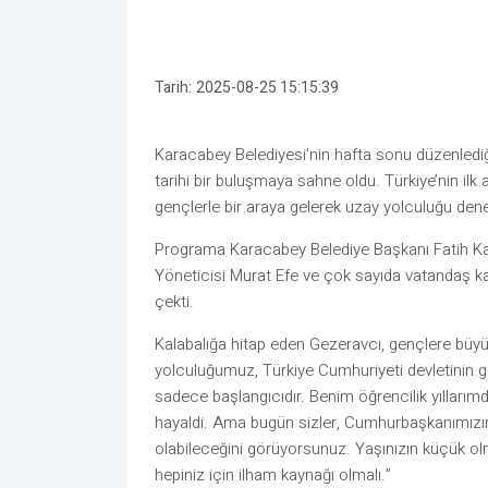
Tarih:
2025-08-25 15:15:39
Karacabey Belediyesi’nin hafta sonu düzenledi
tarihi bir buluşmaya sahne oldu. Türkiye’nin ilk
gençlerle bir araya gelerek uzay yolculuğu deney
Programa Karacabey Belediye Başkanı Fatih Kara
Yöneticisi Murat Efe ve çok sayıda vatandaş katı
çekti.
Kalabalığa hitap eden Gezeravcı, gençlere büyük
yolculuğumuz, Türkiye Cumhuriyeti devletinin g
sadece başlangıcıdır. Benim öğrencilik yıllarımd
hayaldi. Ama bugün sizler, Cumhurbaşkanımızı
olabileceğini görüyorsunuz. Yaşınızın küçük o
hepiniz için ilham kaynağı olmalı.”