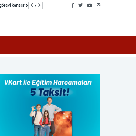
Faturasız müşterilere kazandıran yeni dünya: Tu