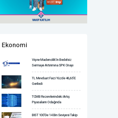
Ekonomi
Vişne Madencilik'in Bedelsiz
Sermaye Artırımına SPK Onayı
TL Mevduat Faizi Yüzde 46,65'e
Geriledi
TCMB Rezervlerindeki Artış
Piyasaların Odağında
BIST 100’de 14 Bin Seviyesi Takip