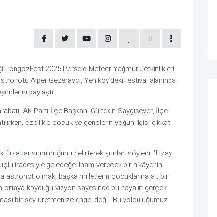
ği LongozFest 2025 Perseid Meteor Yağmuru etkinlikleri,
 astronotu Alper Gezeravcı, Yeniköy’deki festival alanında
imlerini paylaştı.
batı, AK Parti İlçe Başkanı Gültekin Saygısever, İlçe
lırken, özellikle çocuk ve gençlerin yoğun ilgisi dikkat
 fırsatlar sunulduğunu belirterek şunları söyledi: “Uzay
üçlü iradesiyle geleceğe ilham verecek bir hikâyenin
a astronot olmak, başka milletlerin çocuklarına ait bir
n ortaya koyduğu vizyon sayesinde bu hayalin gerçek
lması bir şey üretmenize engel değil. Bu yolculuğumuz