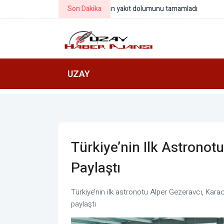
Son Dakika
NASA: Williams'ın uzay görevi kanse
UZAY
Türkiye’nin Ilk Astronot
Paylaştı
Türkiye’nin ilk astronotu Alper Gezeravcı, Kar
paylaştı