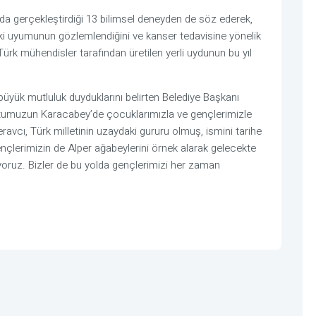
da gerçekleştirdiği 13 bilimsel deneyden de söz ederek,
ki uyumunun gözlemlendiğini ve kanser tedavisine yönelik
Türk mühendisler tarafından üretilen yerli uydunun bu yıl
yük mutluluk duyduklarını belirten Belediye Başkanı
ronotumuzun Karacabey’de çocuklarımızla ve gençlerimizle
ravcı, Türk milletinin uzaydaki gururu olmuş, ismini tarihe
gençlerimizin de Alper ağabeylerini örnek alarak gelecekte
yoruz. Bizler de bu yolda gençlerimizi her zaman