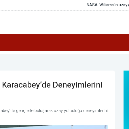
r tedavisi araştırmalarına katkı sağladı
u Karacabey’de Deneyimlerini
acabey’de gençlerle buluşarak uzay yolculuğu deneyimlerini