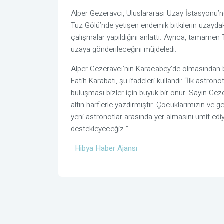
Alper Gezeravcı, Uluslararası Uzay İstasyonu’n
Tuz Gölü’nde yetişen endemik bitkilerin uzayda
çalışmalar yapıldığını anlattı. Ayrıca, tamamen 
uzaya gönderileceğini müjdeledi.
Alper Gezeravcı’nın Karacabey’de olmasından bü
Fatih Karabatı, şu ifadeleri kullandı: “İlk ast
buluşması bizler için büyük bir onur. Sayın Geze
altın harflerle yazdırmıştır. Çocuklarımızın ve 
yeni astronotlar arasında yer almasını ümit edi
destekleyeceğiz.”
Hibya Haber Ajansı