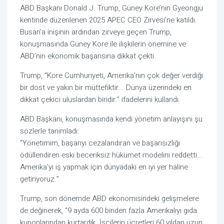
ABD Başkanı Donald J. Trump, Güney Kore’nin Gyeongju
kentinde düzenlenen 2025 APEC CEO Zirvesi’ne katıldı.
Busan’a inişinin ardından zirveye geçen Trump,
konuşmasında Güney Kore ile ilişkilerin önemine ve
ABD’nin ekonomik başarısına dikkat çekti.
Trump, “Kore Cumhuriyeti, Amerika'nın çok değer verdiği
bir dost ve yakın bir müttefiktir... Dünya üzerindeki en
dikkat çekici uluslardan biridir.” ifadelerini kullandı.
ABD Başkanı, konuşmasında kendi yönetim anlayışını şu
sözlerle tanımladı:
“Yönetimim, başarıyı cezalandıran ve başarısızlığı
ödüllendiren eski beceriksiz hükümet modelini reddetti...
Amerika'yı iş yapmak için dünyadaki en iyi yer haline
getiriyoruz.”
Trump, son dönemde ABD ekonomisindeki gelişmelere
de değinerek, “9 ayda 600 binden fazla Amerikalıyı gıda
kuponlarından kurtardık. İşçilerin ücretleri 60 yıldan uzun