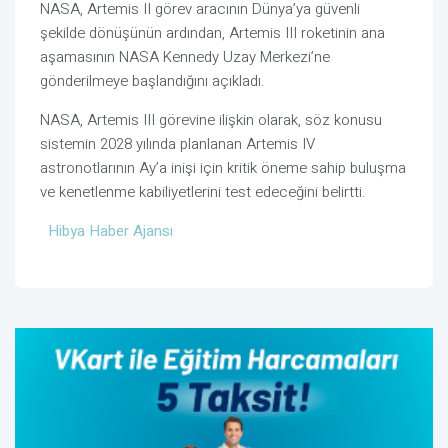
NASA, Artemis II görev aracının Dünya’ya güvenli
şekilde dönüşünün ardından, Artemis III roketinin ana
aşamasının NASA Kennedy Uzay Merkezi’ne
gönderilmeye başlandığını açıkladı.
NASA, Artemis III görevine ilişkin olarak, söz konusu
sistemin 2028 yılında planlanan Artemis IV
astronotlarının Ay’a inişi için kritik öneme sahip buluşma
ve kenetlenme kabiliyetlerini test edeceğini belirtti.
Hibya Haber Ajansı