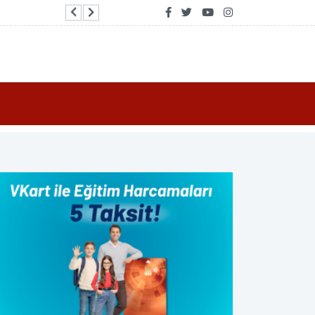
NASA, Nancy Grace Roman Uzay Teleskobu'nun