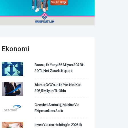
Ekonomi
Bossa, Ilk Yarıyı 56 Milyon 304 Bin
39 TL Net Zararla Kapattı
Alarko GYO'nun Ilk Yarı Net Karı
395,5 Milyon TL Oldu
Özerden Ambalaj, Makine Ve
Ekipmanlarını Sattı
Inveo Yatırım Holding'in 2026 Ilk