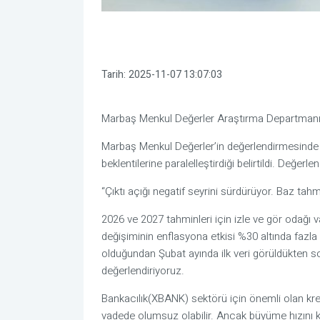
Tarih:
2025-11-07 13:07:03
Marbaş Menkul Değerler Araştırma Departmanı, 
Marbaş Menkul Değerler’in değerlendirmesinde T
beklentilerine paralelleştirdiği belirtildi. Değerl
“Çıktı açığı negatif seyrini sürdürüyor. Baz tah
2026 ve 2027 tahminleri için izle ve gör odağı
değişiminin enflasyona etkisi %30 altında fazla 
olduğundan Şubat ayında ilk veri görüldükten s
değerlendiriyoruz.
Bankacılık(XBANK) sektörü için önemli olan kred
vadede olumsuz olabilir. Ancak büyüme hızını 