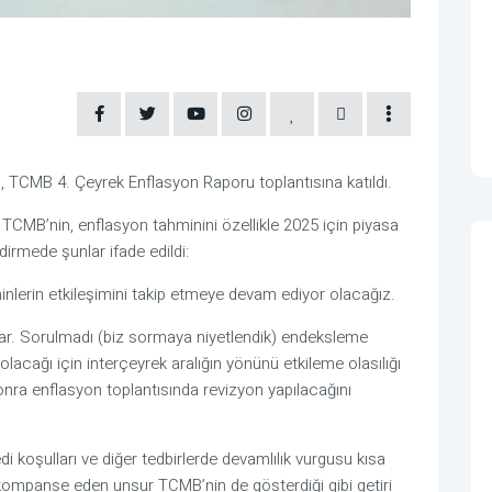
TCMB 4. Çeyrek Enflasyon Raporu toplantısına katıldı.
CMB’nin, enflasyon tahminini özellikle 2025 için piyasa
endirmede şunlar ifade edildi:
minlerin etkileşimini takip etmeye devam ediyor olacağız.
 var. Sorulmadı (biz sormaya niyetlendik) endeksleme
olacağı için interçeyrek aralığın yönünü etkileme olasılığı
onra enflasyon toplantısında revizyon yapılacağını
i koşulları ve diğer tedbirlerde devamlılık vurgusu kısa
kompanse eden unsur TCMB’nin de gösterdiği gibi getiri