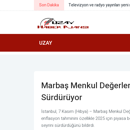
Son Dakika
TÜBİTAK destekli Yaz Akademiler
UZAY
Marbaş Menkul Değerler: 
Sürdürüyor
İstanbul, 7 Kasım (Hibya) – Marbaş Menkul De
enflasyon tahminini özellikle 2025 için piyasa bek
seyrini sürdürdüğünü bildirdi.