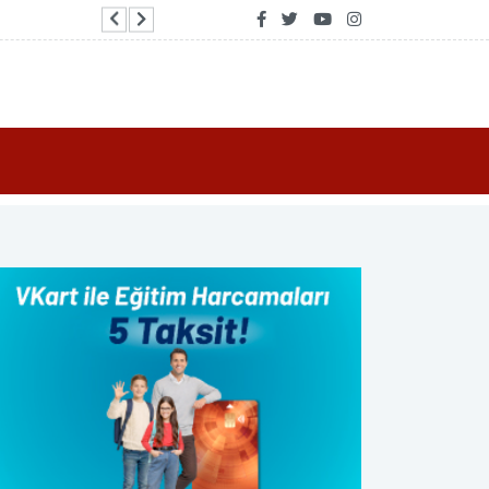
Faturasız müşterilere kazandıran yeni dünya: 