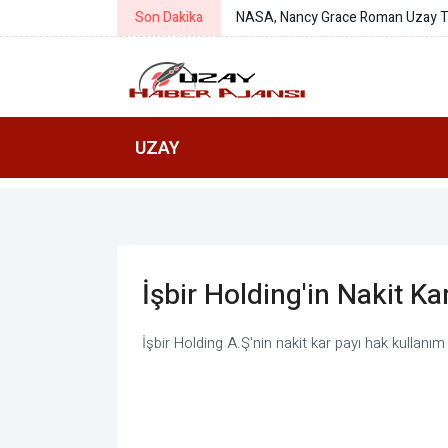
Son Dakika
NASA: Williams'ın uzay görevi kan
UZAY
İşbir Holding'in Nakit Ka
İşbir Holding A.Ş'nin nakit kar payı hak kullanım t