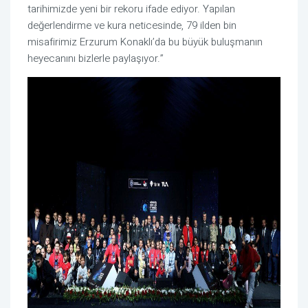
tarihimizde yeni bir rekoru ifade ediyor. Yapılan
değerlendirme ve kura neticesinde, 79 ilden bin
misafirimiz Erzurum Konaklı’da bu büyük buluşmanın
heyecanını bizlerle paylaşıyor.”