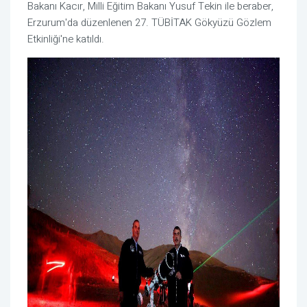
Bakanı Kacır, Milli Eğitim Bakanı Yusuf Tekin ile beraber,
Erzurum'da düzenlenen 27. TÜBİTAK Gökyüzü Gözlem
Etkinliği'ne katıldı.