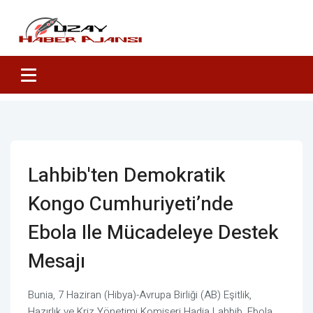
Lahbib'ten Demokratik
Kongo Cumhuriyeti’nde
Ebola Ile Mücadeleye Destek
Mesajı
Bunia, 7 Haziran (Hibya)-Avrupa Birliği (AB) Eşitlik,
Hazırlık ve Kriz Yönetimi Komiseri Hadja Lahbib, Ebola