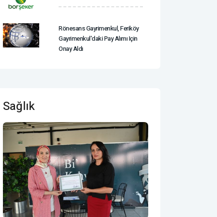
Rönesans Gayrimenkul, Feriköy
Gayrimenkul'daki Pay Alımı Için
Onay Aldı
Sağlık