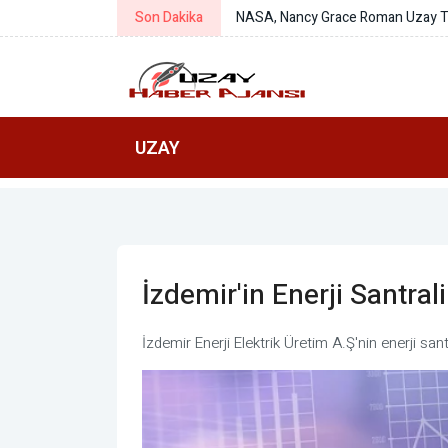
Son Dakika
NASA: Williams'ın uzay göre
UZAY
İzdemir'in Enerji Santral
İzdemir Enerji Elektrik Üretim A.Ş'nin enerji sa