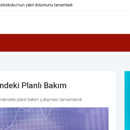
vi kanser tedavisi araştırmalarına katkı sağladı
indeki Planlı Bakım
ntralindeki planlı bakım çalışması tamamlandı.