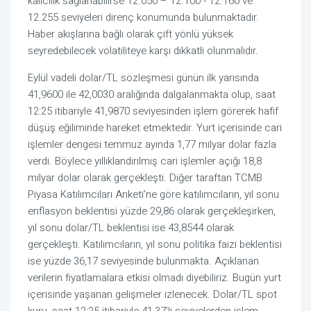
kalıcılık sağlanabilirse 12.050 – 12.100 - 12.160 ve
12.255 seviyeleri direnç konumunda bulunmaktadır.
Haber akışlarına bağlı olarak çift yönlü yüksek
seyredebilecek volatiliteye karşı dikkatli olunmalıdır.
Eylül vadeli dolar/TL sözleşmesi günün ilk yarısında
41,9600 ile 42,0030 aralığında dalgalanmakta olup, saat
12:25 itibariyle 41,9870 seviyesinden işlem görerek hafif
düşüş eğiliminde hareket etmektedir. Yurt içerisinde cari
işlemler dengesi temmuz ayında 1,77 milyar dolar fazla
verdi. Böylece yıllıklandırılmış cari işlemler açığı 18,8
milyar dolar olarak gerçekleşti. Diğer taraftan TCMB
Piyasa Katılımcıları Anketi’ne göre katılımcıların, yıl sonu
enflasyon beklentisi yüzde 29,86 olarak gerçekleşirken,
yıl sonu dolar/TL beklentisi ise 43,8544 olarak
gerçekleşti. Katılımcıların, yıl sonu politika faizi beklentisi
ise yüzde 36,17 seviyesinde bulunmakta. Açıklanan
verilerin fiyatlamalara etkisi olmadı diyebiliriz. Bugün yurt
içerisinde yaşanan gelişmeler izlenecek. Dolar/TL spot