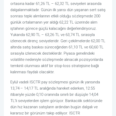
ortasına kadar 61,26 TL – 62,32 TL seviyeleri arasında
dalgalanmaktadır. Günün ilk yarısı dün yaşanan sert satış
sonrası tepki alımlarının etkili olduğu sözleşmede 200
günlük ortalamanın yer aldığı 62,22 TL üzerinde alım
iştahının görece güçlü kalacağını değerlendiriyoruz.
Yukarıda 62,90 TL – 63,26 TL ve 63,74 TL sırasıyla
izlenecek direnç seviyeleridir. Geri çekilmelerde 62,00 TL
altında satış baskısı süreceğinden 61,10 TL ve 60,60 TL
sırasıyla izlenecek desteklerdir. Piyasa genelindeki
volatilite nedeniyle sözleşmede alınacak pozisyonlarda
temkinli olunması aktif bir stop-loss stratejisine bağlı
kalınması faydalı olacaktır.
Eylül vadeli ISCTR pay sözleşmesi günün ilk yarısında
13,74 – 14,17 TL aralığında hareket ederken, 12:55
itibariyle yüzde 0,10 oranında sınırlı bir düşüşle 14,04
TL’li seviyelerden işlem görüyor. Bankacılık sektöründe
dün hız kazanan satışların ardından bugün dalgalı ve
kararsız bir görünüm takip ediliyor. ISCTR