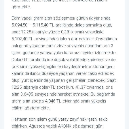
kuru, saat 12:25 itibariyle 41,37’li seviyelerden işlem
görmekte.
Ekim vadeli gram altın sözleşmesi günün ilk yarısında
5.094,50 – 5.115,40 TL aralığında dalgalanmakta olup,
saat 12:25 itibariyle yüzde 0,38’lik sınırlı yükselişle
5.102,40 TL seviyesinden işlem görmektedir. Ons altında
salı günü yaşanan tarihi zirve seviyenin ardından son 3
işlem gününde yataya yakın kararsız seyirler izlenmekte.
Dolar/TL tarafında ise düşük volatilitede kademeli ve de
çok sınırlı yükseliş eğilimleri kaydedilmekte. Günün geri
kalanında ikincil düzeyde yaşanan veriler takip edilecek
olup, yurt içerisinde yaşanan gelişmeler izlenecek. Saat
12:25 itibariyle dolar/TL spot kuru 41,37 civarında, ons
altın 3.643$ seviyesinde hareket etmekte. Bu bağlamda
gram altın spotta 4.846 TL civarında sınırlı yükseliş
eğilimi göstermekte.
Haftanın son işlem günü yatay zayıf risk iştahı takip
edilirken, Ağustos vadeli AKBNK sözleşmesi gün