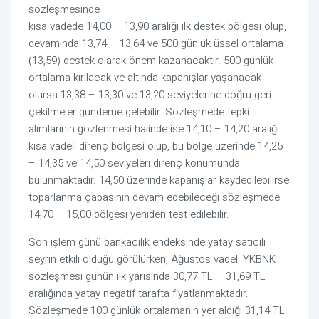
sözleşmesinde
kısa vadede 14,00 – 13,90 aralığı ilk destek bölgesi olup,
devamında 13,74 – 13,64 ve 500 günlük üssel ortalama
(13,59) destek olarak önem kazanacaktır. 500 günlük
ortalama kırılacak ve altında kapanışlar yaşanacak
olursa 13,38 – 13,30 ve 13,20 seviyelerine doğru geri
çekilmeler gündeme gelebilir. Sözleşmede tepki
alımlarının gözlenmesi halinde ise 14,10 – 14,20 aralığı
kısa vadeli direnç bölgesi olup, bu bölge üzerinde 14,25
– 14,35 ve 14,50 seviyeleri direnç konumunda
bulunmaktadır. 14,50 üzerinde kapanışlar kaydedilebilirse
toparlanma çabasının devam edebileceği sözleşmede
14,70 – 15,00 bölgesi yeniden test edilebilir.
Son işlem günü bankacılık endeksinde yatay satıcılı
seyrin etkili olduğu görülürken, Ağustos vadeli YKBNK
sözleşmesi günün ilk yarısında 30,77 TL – 31,69 TL
aralığında yatay negatif tarafta fiyatlanmaktadır.
Sözleşmede 100 günlük ortalamanın yer aldığı 31,14 TL