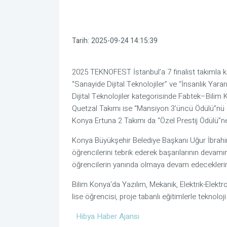
Tarih:
2025-09-24 14:15:39
2025 TEKNOFEST İstanbul’a 7 finalist takımla katı
“Sanayide Dijital Teknolojiler” ve “İnsanlık Yarar
Dijital Teknolojiler kategorisinde Fabtek–Bili
Quetzal Takımı ise “Mansiyon 3’üncü Ödülü”nü ald
Konya Ertuna 2 Takımı da “Özel Prestij Ödülü”ne
Konya Büyükşehir Belediye Başkanı Uğur İbrahim
öğrencilerini tebrik ederek başarılarının devamın
öğrencilerin yanında olmaya devam edeceklerini 
Bilim Konya’da Yazılım, Mekanik, Elektrik-Elektr
lise öğrencisi, proje tabanlı eğitimlerle teknolo
Hibya Haber Ajansı