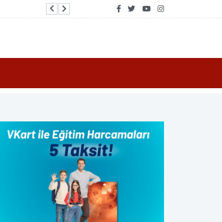
NASA: Williams'ın uzay görevi kanser tedavisi ar