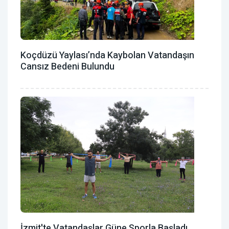
Koçdüzü Yaylası’nda Kaybolan Vatandaşın
Cansız Bedeni Bulundu
İzmit'te Vatandaşlar Güne Sporla Başladı